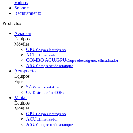
Vídeos
Soporte
Reclutamiento
Productos
Aviación
Équipos
Móviles
GPU
Grupo electrógeno
ACU
Climatizador
COMBO ACU/GPU
Grupo electrógeno, climatizador
ASU
Compresor de arranque
Aeropuerto
Équipos
Fijos
SA
Variador estático
CC
Distribución 400Hz
Militar
Équipos
Móviles
GPU
Grupo electrógeno
ACU
Climatizador
ASU
Compresor de arranque