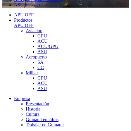
ASU
(Air Start Unit)
APU OFF
Productos
APU OFF
Aviación
GPU
ACU
ACU/GPU
ASU
Aeropuerto
SA
CC
Militar
GPU
ACU
ASU
Empresa
Presentación
Historia
Cultura
Guinault en cifras
Trabajar en Guinault