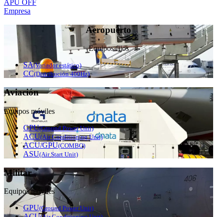
APU OFF
Empresa
Aeropuerto
Equipos fijos
SA
(Variador estático)
CC
(Distribución 400Hz)
Aviación
Equipos móviles
GPU
(Ground Power Unit)
ACU
(Air Conditioning Unit)
ACU/GPU
(COMBO)
ASU
(Air Start Unit)
Militar
Equipos móviles
GPU
(Ground Power Unit)
ACU
(Air Conditioning Unit)