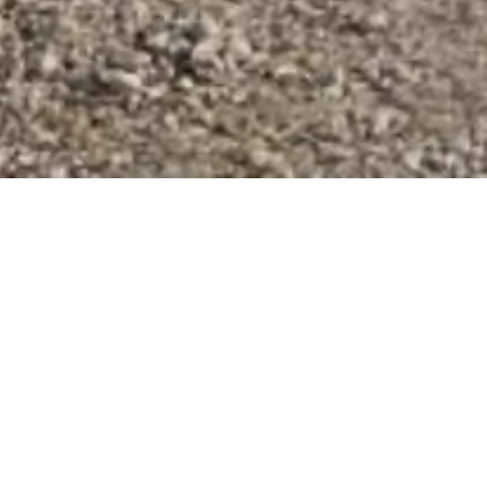
ASU
MODE
(Air Start Unit)
GRUPO