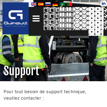
Aller
au
contenu
Produits
News
Contact
Photos
S
Vidéos
Support
Pour tout besoin de support technique,
veuillez contacter :