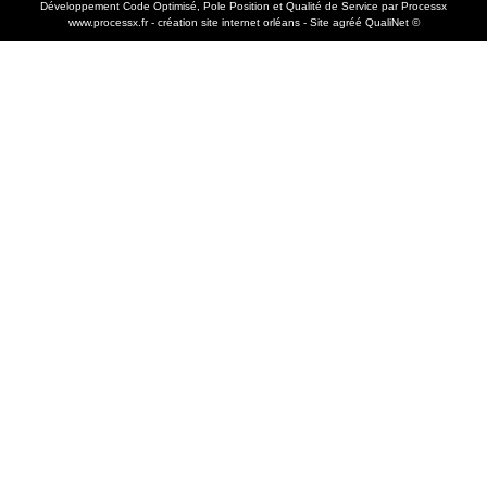
Développement Code Optimisé, Pole Position et Qualité de Service par Processx
www.processx.fr -
création site internet orléans
-
Site
agréé
QualiNet ©