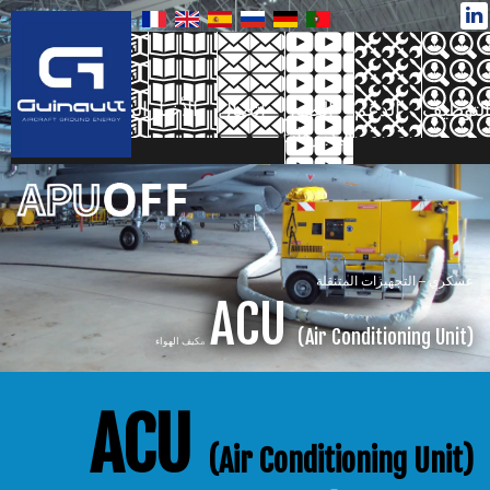
نتقل
لى
لمحتوى
التوظيف
الدعم
الصور
اتصال
الأخبار
المنتجات
فيديوهات
عسكري – التجهيزات المتنقلة
ACU
(Air Conditioning Unit)
مكيف الهواء
ACU
(Air Conditioning Unit)