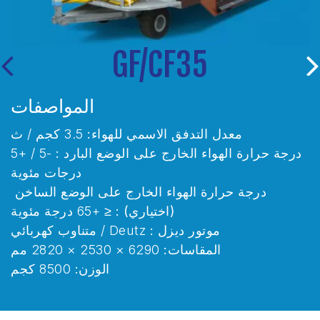
GF/CF35
ext
Previous
ت
المواصفات
معدل التدفق الاسمي للهواء:
3.5 كجم / ث
-5 / +5
درجة حرارة الهواء الخارج على الوضع البارد :
-5 / +5
د
ة
درجات مئوية
ن
درجة حرارة الهواء الخارج على الوضع الساخن
(اختياري) :
≤ +65 درجة مئوية
موتور ديزل :
Deutz / متناوب كهربائي
المقاسات:
6290 × 2530 × 2820 مم
الوزن:
8500 كجم